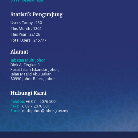
Dasar Keselamatan
Statistik Pengunjung
Users Today : 130
This Month : 1261
This Year : 22126
Total Users : 245777
Alamat
Jabatan Mufti Johor
Blok A, Tingkat 3,
Pusat Islam Iskandar Johor,
Jalan Masjid Abu Bakar
80990 Johor Bahru, Johor
Hubungi Kami
Telefon:
+6 07 – 2076 500
Faks:
+6 07 – 2076 501
E-mel:
muftijohor@johor.gov.my