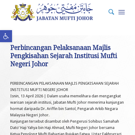
Open toolbar
Perbincangan Pelaksanaan Majlis
Pengkisahan Sejarah Institusi Mufti
Negeri Johor
PERBINCANGAN PELAKSANAAN MAJLIS PENGKISAHAN SEJARAH
INSTITUSI MUFTI NEGERI JOHOR
Isnin, 13 April 2026 | Dalam usaha memelihara dan mengangkat
warisan sejarah institusi, Jabatan Mufti Johor menerima kunjungan
hormat daripada Dr. Ariffin bin Santol, Pengarah Arkib Negara
Malaysia Negeri Johor.
Kunjungan tersebut disambut oleh Pengerusi Sohibus Samahah
Dato’ Haji Yahya bin Haji Ahmad, Mufti Negeri Johor bersama
Ketua Penolong Mufti Bahagian Rujukan Fatwa, Ustaz Fakhrurrazi