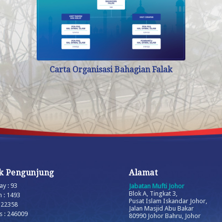
Carta Organisasi Bahagian Falak
ik Pengunjung
Alamat
y : 93
Jabatan Mufti Johor
Blok A, Tingkat 3,
 : 1493
Pusat Islam Iskandar Johor,
: 22358
Jalan Masjid Abu Bakar
s : 246009
80990 Johor Bahru, Johor