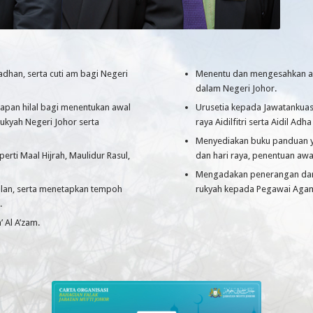
adhan, serta cuti am bagi Negeri
Menentu dan mengesahkan ar
dalam Negeri Johor.
apan hilal bagi menentukan awal
Urusetia kepada Jawatankuas
ukyah Negeri Johor serta
raya Aidilfitri serta Aidil 
Menyediakan buku panduan ya
rti Maal Hijrah, Maulidur Rasul,
dan hari raya, penentuan aw
Mengadakan penerangan dan t
ulan, serta menetapkan tempoh
rukyah kepada Pegawai Agama
.
 Al A’zam.