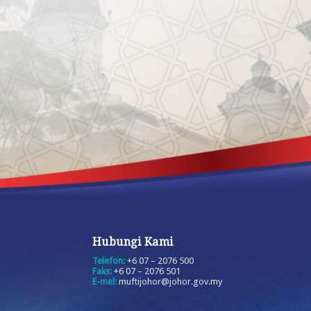
Hubungi Kami
Telefon:
+6 07 – 2076 500
Faks:
+6 07 – 2076 501
E-mel:
muftijohor@johor.gov.my