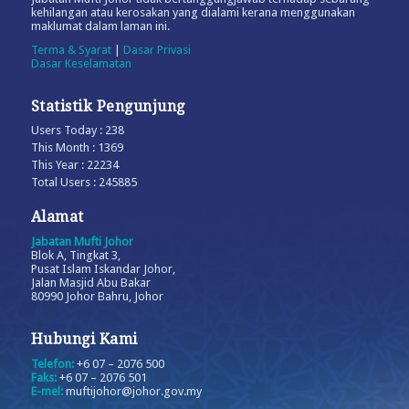
kehilangan atau kerosakan yang dialami kerana menggunakan
maklumat dalam laman ini.
Terma & Syarat
|
Dasar Privasi
Dasar Keselamatan
Statistik Pengunjung
Users Today : 238
This Month : 1369
This Year : 22234
Total Users : 245885
Alamat
Jabatan Mufti Johor
Blok A, Tingkat 3,
Pusat Islam Iskandar Johor,
Jalan Masjid Abu Bakar
80990 Johor Bahru, Johor
Hubungi Kami
Telefon:
+6 07 – 2076 500
Faks:
+6 07 – 2076 501
E-mel:
muftijohor@johor.gov.my