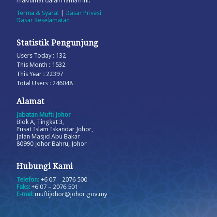
maklumat dalam laman ini.
Terma & Syarat
|
Dasar Privasi
Dasar Keselamatan
Statistik Pengunjung
Users Today : 132
This Month : 1532
This Year : 22397
Total Users : 246048
Alamat
Jabatan Mufti Johor
Blok A, Tingkat 3,
Pusat Islam Iskandar Johor,
Jalan Masjid Abu Bakar
80990 Johor Bahru, Johor
Hubungi Kami
Telefon:
+6 07 – 2076 500
Faks:
+6 07 – 2076 501
E-mel:
muftijohor@johor.gov.my